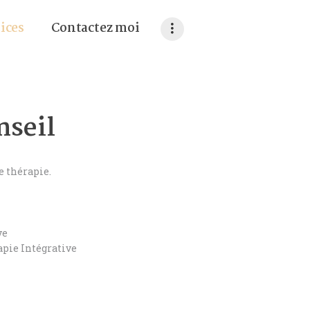
vices
contactez moi
nseil
e thérapie.
ve
apie Intégrative