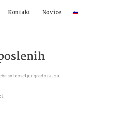
kontakt
novice
aposlenih
ebe so temeljni gradniki za
i.