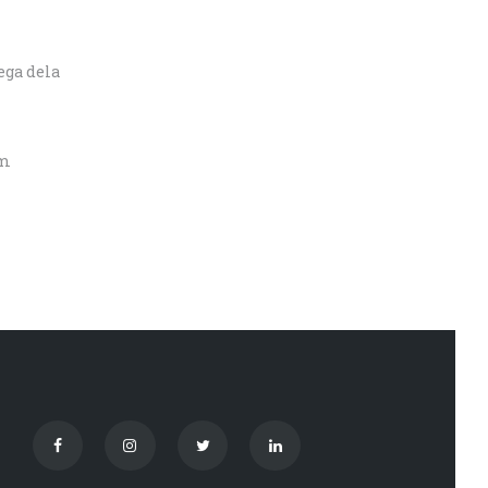
ega dela
om