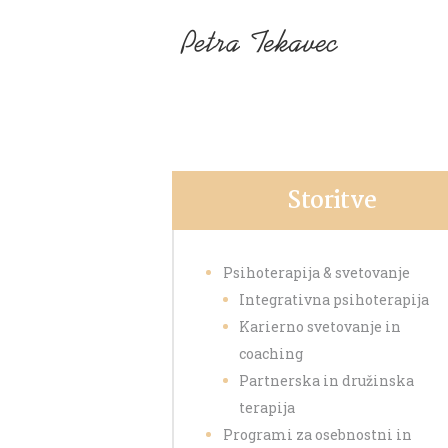
Domov
O meni
Storitve
Kontakt
Storitve
Novice
Psihoterapija & svetovanje
Integrativna psihoterapija
Karierno svetovanje in
coaching
Partnerska in družinska
terapija
Programi za osebnostni in