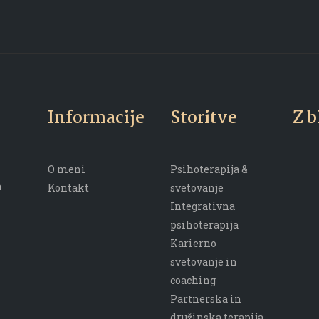
Informacije
Storitve
Z b
O meni
Psihoterapija &
a
Kontakt
svetovanje
Integrativna
psihoterapija
Karierno
svetovanje in
coaching
Partnerska in
družinska terapija